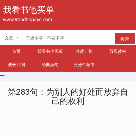
我看书他买单
www.ireadhepays.com
搜索
首页
我看书他买单
共读计划
百贝读书
成长计划
经典短句
三分钟荐书
—>
第283句：为别人的好处而放弃自
己的权利