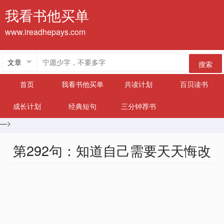
我看书他买单
www.ireadhepays.com
搜索
首页
我看书他买单
共读计划
百贝读书
成长计划
经典短句
三分钟荐书
—>
第292句：知道自己需要天天悔改