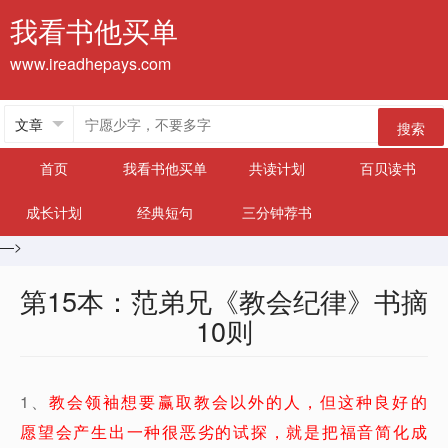
我看书他买单
www.ireadhepays.com
搜索
首页
我看书他买单
共读计划
百贝读书
成长计划
经典短句
三分钟荐书
—>
第15本：范弟兄《教会纪律》书摘
10则
1、
教会领袖想要赢取教会以外的人，但这种良好的
愿望会产生出一种很恶劣的试探，就是把福音简化成