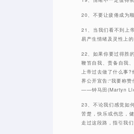
20、不要让疲倦成为顺
21、当我们看不到上
易产生情绪及灵性上的抑
22、如果你要过得胜
鞭笞自我、责备自我、劝
上帝过去做了什么事?
界公开宣告:“我要称
——钟马田(Martyn Llo
23、不论我们感觉如
苦楚，快乐或伤悲，
走过这段路，指引我们