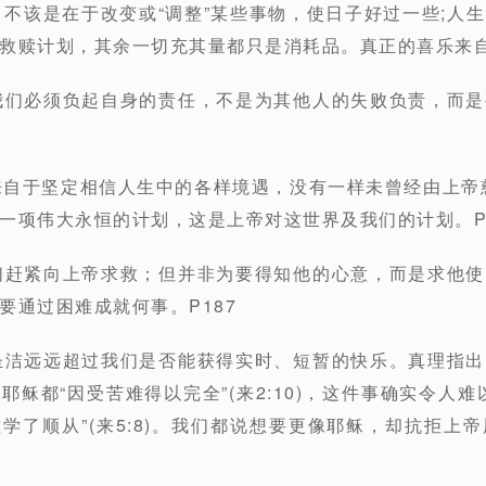
，不该是在于改变或“调整”某些事物，使日子好过一些;人
救赎计划，其余一切充其量都只是消耗品。真正的喜乐来自
我们必须负起自身的责任，不是为其他人的失败负责，而
来自于坚定相信人生中的各样境遇，没有一样未曾经由上帝
一项伟大永恒的计划，这是上帝对这世界及我们的计划。P1
们赶紧向上帝求救；但并非为要得知他的心意，而是求他
要通过困难成就何事。P187
圣洁远远超过我们是否能获得实时、短暂的快乐。真理指
稣都“因受苦难得以完全”(来2:10)，这件事确实令人难
学了顺从”(来5:8)。我们都说想要更像耶稣，却抗拒上