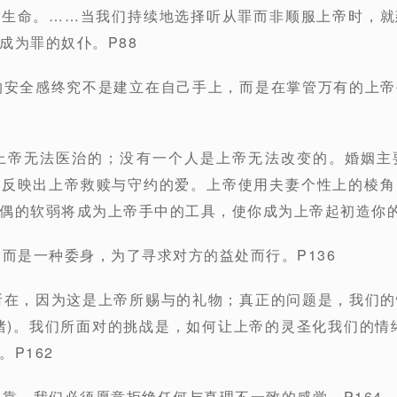
的生命。……当我们持续地选择听从罪而非顺服上帝时，就
成为罪的奴仆。P88
的安全感终究不是建立在自己手上，而是在掌管万有的上
是上帝无法医治的；没有一个人是上帝无法改变的。婚姻主
，反映出上帝救赎与守约的爱。上帝使用夫妻个性上的棱角
偶的软弱将成为上帝手中的工具，使你成为上帝起初造你的
，而是一种委身，为了寻求对方的益处而行。P136
所在，因为这是上帝所赐与的礼物；真正的问题是，我们
绪)。我们所面对的挑战是，如何让上帝的灵圣化我们的情
P162
依靠，我们必须愿意拒绝任何与真理不一致的感觉。P164