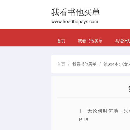
我看书他买单
www.ireadhepays.com
首页
我看书他买单
共读计
首页
/
我看书他买单
/
第634本:《
1、无论何时何地，
P18