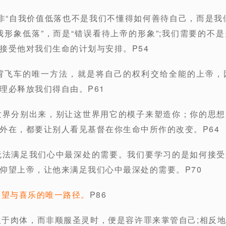
非“自我价值低落也不是我们不懂得如何善待自己，而是我
我形象低落”，而是“错误看待上帝的形象”;我们需要的不
接受他对我们生命的计划与安排。P54
云霄飞车的唯一方法，就是将自己的权利交给全能的上帝，
理必释放我们得自由。P61
世界分别出来，别让这世界用它的模子来塑造你；你的思
外在，都要让别人看见基督在你生命中所作的改变。P64
无法满足我们心中最深处的需要。我们要学习的是如何接
仰望上帝，让他来满足我们心中最深处的需要。P70
盼望与喜乐的唯一路径。
P86
服于肉体，而非顺服圣灵时，便是容许罪来掌管自己;相反