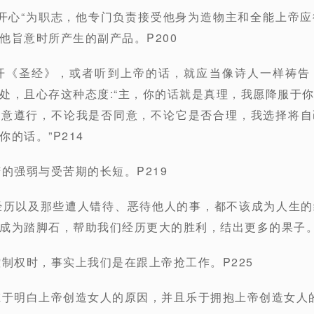
“开心“为职志，他专门负责接受他身为造物主和全能上帝
他旨意时所产生的副产品。P200
打开《圣经》，或者听到上帝的话，就应当像诗人一样祷告
处，且心存这种态度:“主，你的话就是真理，我愿降服于
乐意遵行，不论我是否同意，不论它是否合理，我选择将自
的话。”P214
的强弱与受苦期的长短。P219
经历以及那些遭人错待、恶待他人的事，都不该成为人生
成为踏脚石，帮助我们经历更大的胜利，结出更多的果子。P
控制权时，事实上我们是在跟上帝抢工作。P225
在于明白上帝创造女人的原因，并且乐于拥抱上帝创造女人的