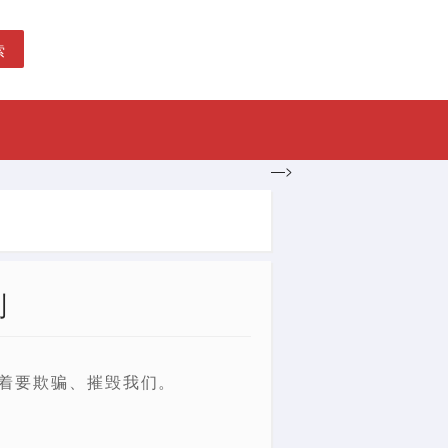
索
—>
则
着要欺骗、摧毁我们。