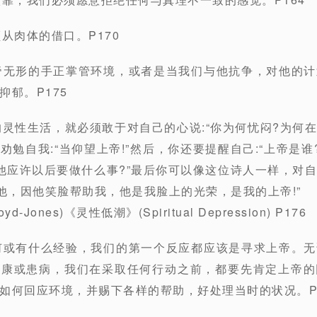
从肉体的借口。P170
帝无形的手正掌管环境，或者是当我们与他抗争，对他的
郁。P175
的灵性生活，就必须敢于对自己的心说:“你为何忧闷?为何在
勉自我:“当仰望上帝!”然后，你还要提醒自己:“上帝是谁
他应许以后要做什么事?”最后你可以像这位诗人一样，对
赞他，因他笑脸帮助我，他是我脸上的光荣，是我的上帝!”
yd-Jones)《灵性低潮》(Spiritual Depression) P176
何或有什么经验，我们的第一个反应都应该是寻求上帝。
健康或患病，我们在采取任何行动之前，都要先肯定上帝的
如何回应环境，并赐下各样的帮助，好处理当时的状况。P1