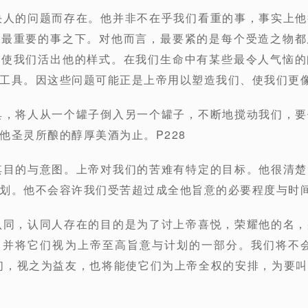
决人的问题而存在。他并非不在乎我们看重的事，事实上
得最重要的事之下。对他而言，最要紧的是每个受造之物都
，使我们活出他的样式。在我们生命中有某些最令人气恼的
工具。因这些问题可能正是上帝用以塑造我们、使我们更像
具，将人从一个罐子倒入另一个罐子，不断地搅动我们，
他圣灵所酿的醇厚美酒为止。P228
其目的与意图。上帝对我们的苦难有特定的目标。他很清
划。他不会容许我们受苦超过成全他旨意的必要程度与时间
认同，认同人存在的目的是为了讨上帝喜悦，荣耀他的名
，并将它们视为上帝至高旨意与计划的一部分。我们将不会
们，视之为益友，也将能使它们为上帝全权的安排，为要