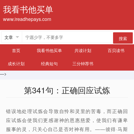
我看书他买单
www.ireadhepays.com
搜索
首页
我看书他买单
共读计划
百贝读书
成长计划
经典短句
三分钟荐书
—>
第341句：正确回应试炼
错误地处理试炼会导致自怜和灵里的苦毒，而正确回
应试炼会使我们更感谢神的恩惠慈爱，使我们有谦卑
服事的灵，只关心自己是否对神有用。——彼得·马斯