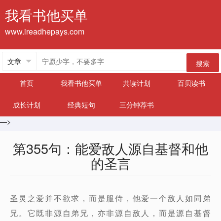
我看书他买单
www.ireadhepays.com
搜索
首页
我看书他买单
共读计划
百贝读书
成长计划
经典短句
三分钟荐书
—>
第355句：能爱敌人源自基督和他
的圣言
圣灵之爱并不欲求，而是服侍，他爱一个敌人如同弟
兄。它既非源自弟兄，亦非源自敌人，而是源自基督