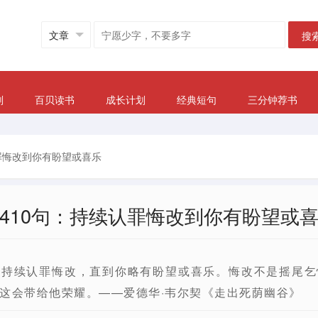
搜
划
百贝读书
成长计划
经典短句
三分钟荐书
罪悔改到你有盼望或喜乐
410句：持续认罪悔改到你有盼望或
，持续认罪悔改，直到你略有盼望或喜乐。悔改不是摇尾乞
这会带给他荣耀。——爱德华·韦尔契《走出死荫幽谷》