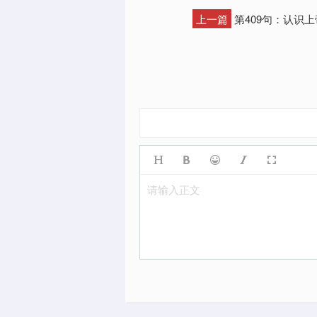
上一篇
第409句：认识
请输入正文