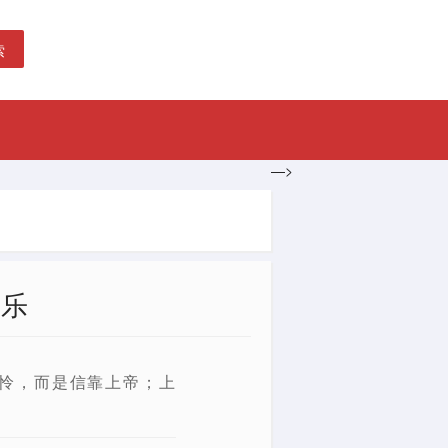
索
—>
喜乐
怜，而是信靠上帝；上