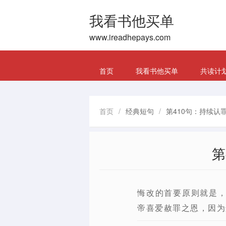
我看书他买单
www.ireadhepays.com
首页
我看书他买单
共读计
首页
/
经典短句
/
第410句：持续认
第
悔改的首要原则就是
帝喜爱赦罪之恩，因为