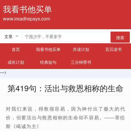
我看书他买单
www.ireadhepays.com
搜索
首页
我看书他买单
共读计划
百贝读书
成长计划
经典短句
三分钟荐书
—>
第419句：活出与救恩相称的生命
对我们来说，得救很容易，因为神付出了极大的代
价，但要活出与救恩相称的生命却不容易。——章伯
斯《竭诚为主》