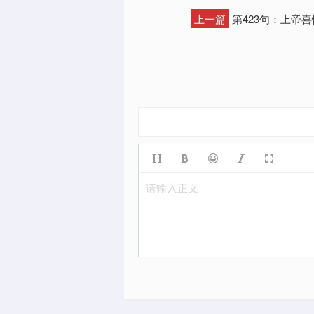
上一篇
第423句：上帝
请输入正文