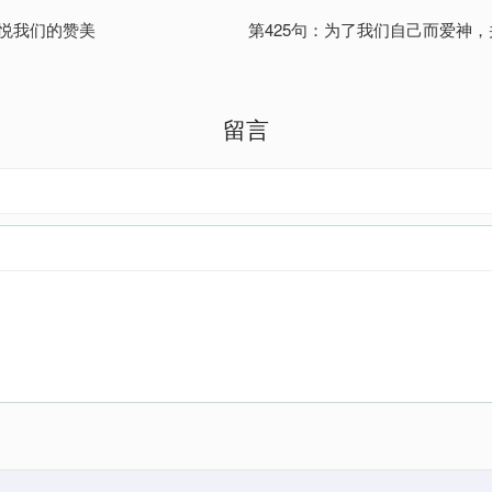
喜悦我们的赞美
第425句：为了我们⾃⼰⽽爱神
留言