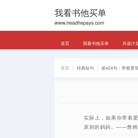
我看书他买单
www.ireadhepays.com
首页
我看书他买单
共读计
首页
/
经典短句
/
第424句：带着爱
实际上，如果你带着
原则的妈妈。——詹姆