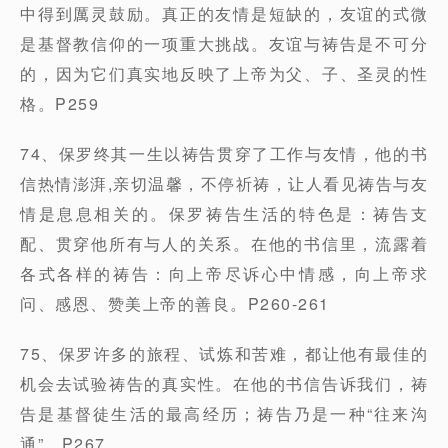
中得到厲灵鼓励。真正的友情是短缺的，友谊的式微
是基督教信仰的一项重大挑战。友谊与祷告是不可分
的，因为它们真实地反映了上帝为父、子、圣灵的性
格。P259
74、保罗终其一生以祷告贯穿了工作与友情，他的书
信热情澎湃,亲切温馨，不停祈祷，让人看见祷告与友
情是息息相关的。保罗祷告生活的特色是：祷告支
配、贯穿他所有与人的关系。在他的书信里，流露着
各式各样的祷告：向上帝尽诉心中情感，向上帝求
问、感恩、赞美上帝的善良。P260-261
75、保罗许多的旅程、试炼和苦难，都让他有最佳的
机会去试验祷告的真实性。在他的书信告诉我们，祷
告是基督徒生活的最高经历；祷告乃是一种“往来沟
通”。P267