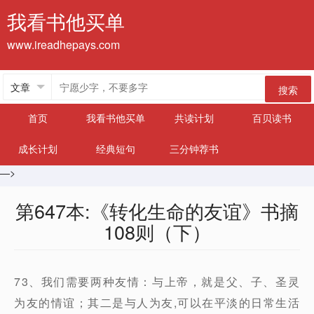
我看书他买单
www.ireadhepays.com
搜索
首页
我看书他买单
共读计划
百贝读书
成长计划
经典短句
三分钟荐书
—>
第647本:《转化生命的友谊》书摘
108则（下）
73、我们需要两种友情：与上帝，就是父、子、圣灵
为友的情谊；其二是与人为友,可以在平淡的日常生活