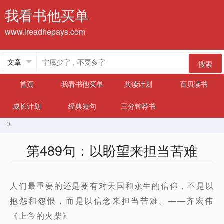
我看书他买单
www.ireadhepays.com
搜索
首页
我看书他买单
共读计划
百贝读书
成长计划
经典短句
三分钟荐书
—>
第489句：以盼望来担当苦难
人们最重要的还是要有对天国和永生的信仰，不是以
抱怨和怨恨，而是以信念来担当苦难。——齐宏伟
《上帝的火柴》