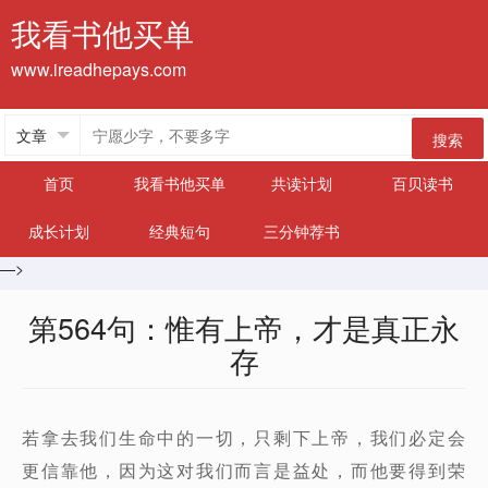
我看书他买单
www.ireadhepays.com
搜索
首页
我看书他买单
共读计划
百贝读书
成长计划
经典短句
三分钟荐书
—>
第564句：惟有上帝，才是真正永
存
若拿去我们生命中的一切，只剩下上帝，我们必定会
更信靠他，因为这对我们而言是益处，而他要得到荣