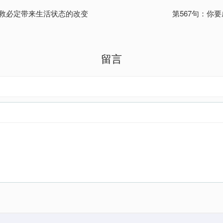
得救必定带来生活状态的改变
第567句：你
留言