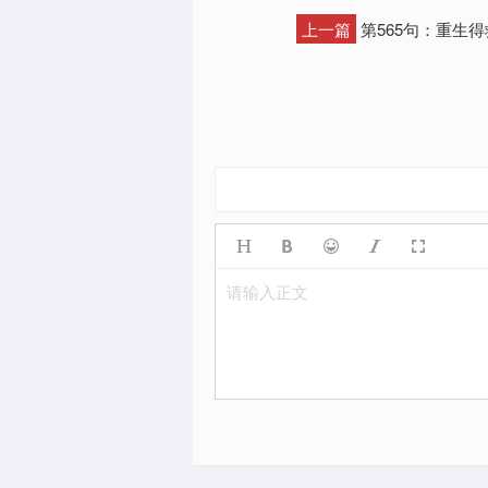
上一篇
第565句：重生
请输入正文