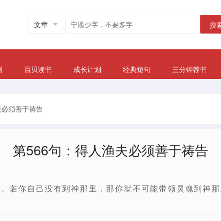
搜
划
百贝读书
成长计划
经典短句
三分钟荐书
夫必须善于祷告
第566句：得人渔夫必须善于祷告
告。若你自己没有到神那里，那你就不可能带领灵魂到神那