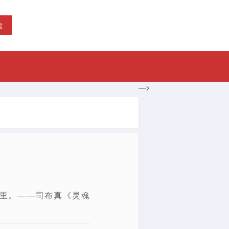
索
—>
里。——司布真《灵魂