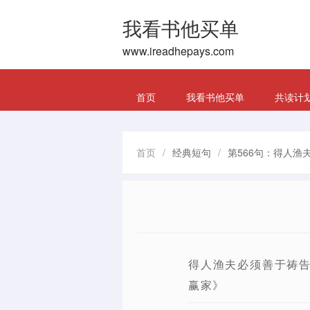
我看书他买单
www.ireadhepays.com
首页
我看书他买单
共读计
首页
/
经典短句
/
第566句：得人渔
得人渔夫必须善于祷
赢家》