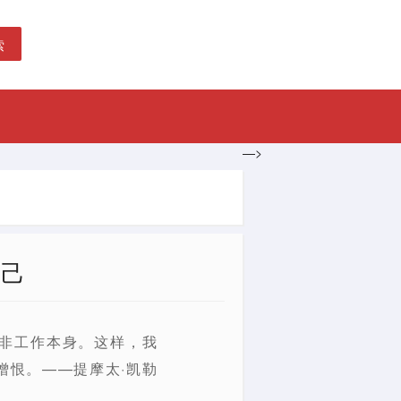
索
—>
自己
非工作本身。这样，我
憎恨。——提摩太·凯勒