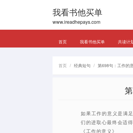
我看书他买单
www.ireadhepays.com
首页
我看书他买单
共读计
首页
/
经典短句
/
第698句：工作的
第
如果工作的意义是满
们的进取心最终会适得
《工作的意义》