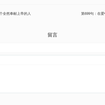
一个全然奉献上帝的人
第699句：在
留言