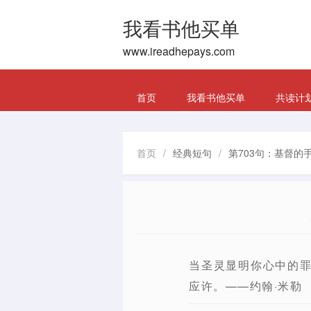
我看书他买单
www.ireadhepays.com
首页
我看书他买单
共读计
首页
/
经典短句
/
第703句：基督的
当圣灵显明你心中的
应许。——约翰·米勒