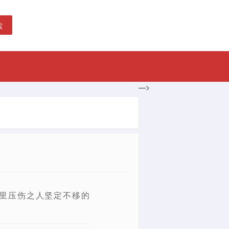
索
—>
人
里压伤之人坚定不移的