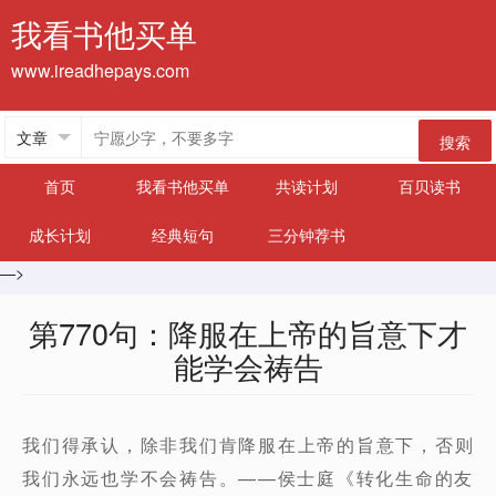
我看书他买单
www.ireadhepays.com
搜索
首页
我看书他买单
共读计划
百贝读书
成长计划
经典短句
三分钟荐书
—>
第770句：降服在上帝的旨意下才
能学会祷告
我们得承认，除非我们肯降服在上帝的旨意下，否则
我们永远也学不会祷告。——侯士庭《转化生命的友