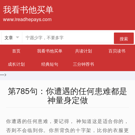
我看书他买单
www.ireadhepays.com
搜索
首页
我看书他买单
共读计划
百贝读书
成长计划
经典短句
三分钟荐书
—>
第785句：你遭遇的任何患难都是
神量身定做
你遭遇的任何患难，要记得， 神知道这是适合你的，
否则不会临到你。你所背负的十字架，比你的衣服更