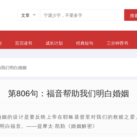
搜
划
百贝读书
成长计划
经典短句
三分钟荐书
助我们明白婚姻
第806句：福音帮助我们明白婚姻
婚姻的设计是要反映上帝在耶稣基督里对我们的救赎之爱
明白福音。——提摩太·凯勒《婚姻解密》