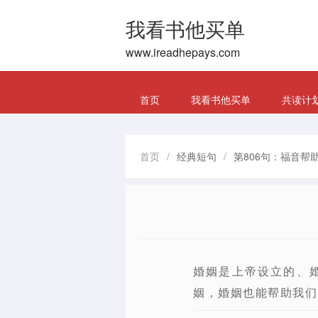
我看书他买单
www.ireadhepays.com
首页
我看书他买单
共读计
首页
/
经典短句
/
第806句：福音帮
婚姻是上帝设立的、
姻，婚姻也能帮助我们