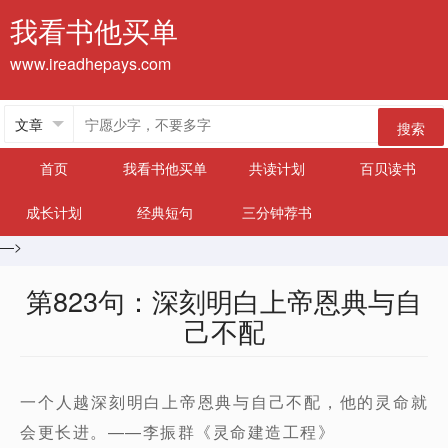
我看书他买单
www.ireadhepays.com
搜索
首页
我看书他买单
共读计划
百贝读书
成长计划
经典短句
三分钟荐书
—>
第823句：深刻明白上帝恩典与自
己不配
一个人越深刻明白上帝恩典与自己不配，他的灵命就
会更长进。——李振群《灵命建造工程》