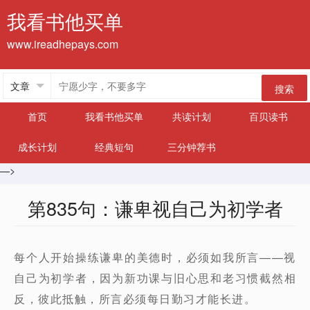
我看书他买单
www.ireadhepays.com
搜索
首页
我看书他买单
共读计划
百贝读书
成长计划
经典短句
三分钟荐书
—>
第835句：谦卑视自己为初学者
每个人开始操练谦卑的美德时，必须如我所言——视
自己为初学者，因为新功课与旧心思和老习惯截然相
反，彼此抵触，所言必须每日勤习才能长进。