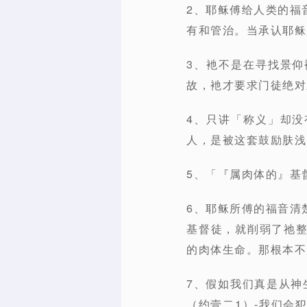
2、耶稣傅给人类的福
有和管治。当承认耶稣是主
3、衪不是在寻找景
故，衪才要求门徒绝对
4、只讲「称义」却
人，是被这套鼓励肤浅
5、「『属肉体的』基
6、耶稣所傅的福音清
基督徒，就削弱了祂
的肉体生命。那根本不
7、假如我们真是从神
（约壹二1）-我们会