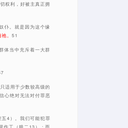
一切权利，好被主真正拥
奴仆。就是因为这个缘
随祂。
51
群体当中充斥着一大群
7
成只适用于少数较高级的
信心绝对无法对付罪恶
壹五4）。我们可能犯罪
里作工（腓二13）；而