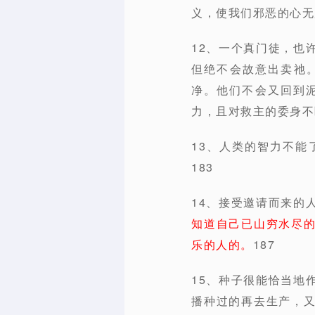
义，使我们邪恶的心无
12、一个真门徒，也
但绝不会故意出卖祂
净。他们不会又回到
力，且对救主的委身不
13、人类的智力不
183
14、接受邀请而来的
知道自己已山穷水尽
乐的人的。
187
15、种子很能恰当地
播种过的再去生产，