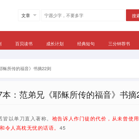
搜
划
百贝读书
成长计划
经典短句
三分钟荐书
耶稣所传的福音》书摘22则
17本：范弟兄《耶稣所传的福音》书摘2
话皆以单刀直入著称。
祂告诉人作门徒的代价，从未曾使
和令人高枕无忧的话语。
45