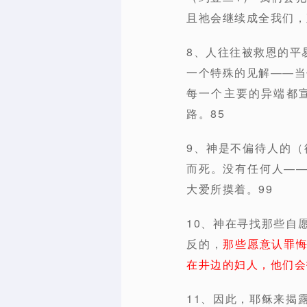
且祂会继续成全我们，直
8、人往往被救恩的平
一个特殊的见解——当
每一个主要的异端都
路。85
9、神是不偏待人的（
而死。没有任何人—
大爱所摸着。99
10、神在寻找那些自
反的，
那些愿意认罪
在井边的妇人，他们会
11、因此，耶稣来揭