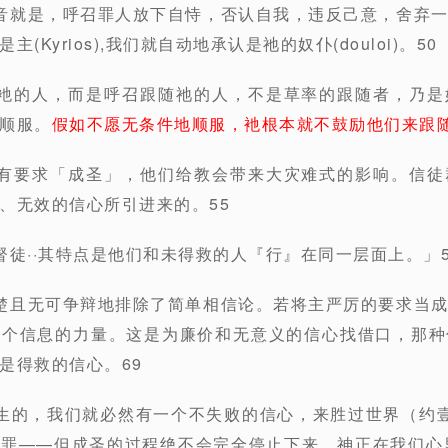
音就是，呼召罪人放下自恃，否认自我，违反己意，舍弃
(Kyrios),我们就自动地承认是祂的奴仆(douloi)。50
仰衪的人，而是呼召跟随祂的人，不是草率的跟随者，乃是
顺服。
假如不愿无条件地顺服，衪根本就不鼓励他们来跟
没有要求「成圣」，他们给教会带来大灾难式的影响。信徒
、无效的信心所引进来的。55
督徒··其特点是他们和未得救的人『行』在同一层面上。」5
楚且无可争辩地排除了简单相信论。若将主严厉的要求当
整个信息的力量。这是为廉价和无意义的信心找借口，那种
是得救的信心。69
生的，我们就必然有一个不失败的信心，来胜过世界（约
犯罪——但成圣的过程绝不会完全停止下来。神正在我们心