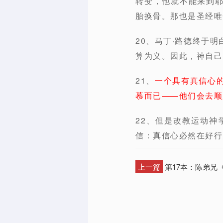
转变，他就不能来到
胎换骨。那也是圣经唯
20、马丁·路德终于
算为义。因此，神自己
21、
一个具有真信心
慕而已——他们会去顺
22、但是改教运动
信：真信心必然在好行
上一篇
第17本：陈弟兄