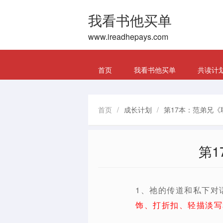
我看书他买单
www.ireadhepays.com
首页
我看书他买单
共读计
首页
/
成长计划
/
第17本：范弟兄《
第
1、祂的传道和私下对
饰、打折扣、轻描淡写