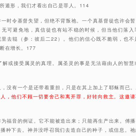
所遁形，我们才看出自己是罪人。114
许一时令基督失望，但绝不背叛祂。一个真基督徒也许会
。无可避免地，真信徒也有站不稳的时候，但当他们落入
泥里去辊（参：彼后二22）。他们的信心既不脆弱，也不
断在增长。177
能了解或接受属灵的真理。属圣灵的事是无法藉由人的智慧
人，没有一个是还带着重担，只是在其上加上了耶稣而已。
的人，他们不顾一切要舍己和离开罪，好转向救主。这邀请
作为福音的例证。它不能被造出来；只能再生产出来。傅
又播种下去。神并没呼召我们去造自己的种子，或信息。祂