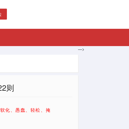
索
—>
2则
用软化、愚蠢、轻松、掩