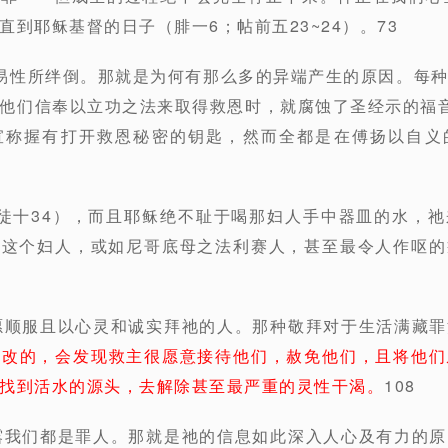
到耶稣基督的日子（腓一6；帖前五23~24）。73
易性所绊倒。那就是为何有那么多的异端产生的原因。每
他们信奉以立功之法来取得救恩时，就腐蚀了圣经示的福
宣称握有打开救恩秘密的钥匙，然而全都是在傅扬以自义
徒十34），而且耶稣绝不耻于喝那妇人手中器皿的水，
—这个妇人，或如尼哥底母之法利赛人，甚至最令人作呕的
愿顺服且以心灵和诚实拜祂的人。那种敬拜对于生活满藏
悔改的，会发现救主很愿意接待他们，赦免他们，且将他们
找到活水的源头，去解除甚至最严重的灵性干渴。
108
露我们都是罪人。那就是祂的信息如此深入人心及有力的