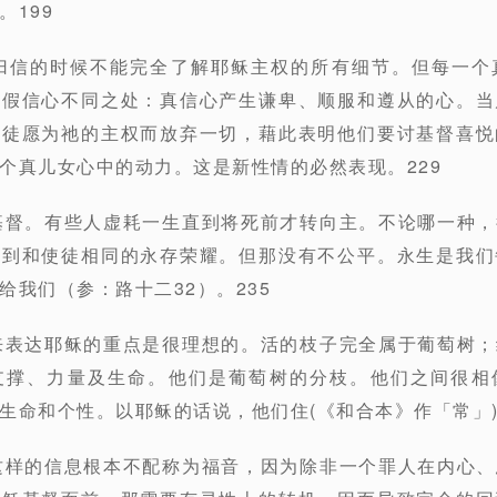
199
刚归信的时候不能完全了解耶稣主权的所有细节。但每一个
和假信心不同之处：真信心产生谦卑、顺服和遵从的心。当
信徒愿为祂的主权而放弃一切，藉此表明他们要讨基督喜悦
个真儿女心中的动力。这是新性情的必然表现。229
基督。有些人虚耗一生直到将死前才转向主。不论哪一种
得到和使徒相同的永存荣耀。但那没有不公平。永生是我们
给我们（参：路十二32）。235
来表达耶稣的重点是很理想的。活的枝子完全属于葡萄树
支撑、力量及生命。他们是葡萄树的分枝。他们之间很相
生命和个性。以耶稣的话说，他们住(《和合本》作「常」)
这样的信息根本不配称为福音，因为除非一个罪人在内心