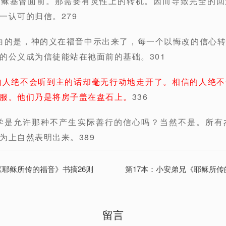
耶稣基督面前。那需要有灵性上的转机。因而导致完全的回
一认可的归信。279
明白的是，神的义在福音中示出来了，每一个以悔改的信心
的公义成为信徒能站在祂面前的基础。301
的人绝不会听到主的话却毫无行动地走开了。相信的人绝不
服。他们乃是将房子盖在盘石上。
336
神学是允许那种不产生实际善行的信心吗？当然不是。所有
为上自然表明出来。389
《耶稣所传的福音》书摘26则
第17本：小安弟兄《耶稣所传
留言