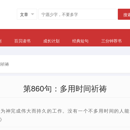
搜
划
百贝读书
成长计划
经典短句
三分钟荐书
间祈祷
第860句：多用时间祈祷
能为神完成伟大而持久的工作。没有一个不多用时间的人能
》