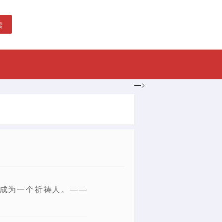
索
—>
成为一个祈祷人。——