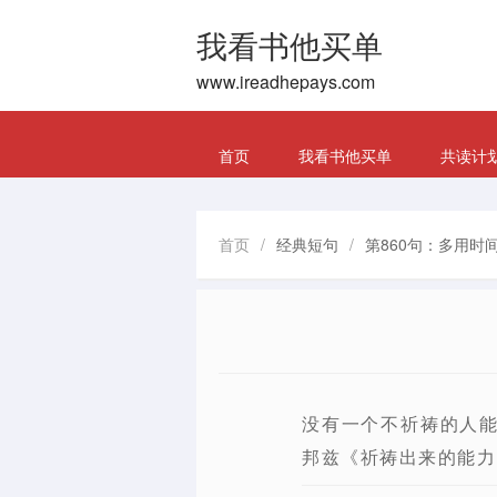
我看书他买单
www.ireadhepays.com
首页
我看书他买单
共读计
首页
/
经典短句
/
第860句：多用时
没有一个不祈祷的人
邦兹《祈祷出来的能力