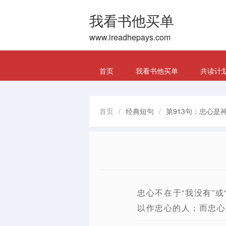
我看书他买单
www.ireadhepays.com
首页
我看书他买单
共读计
首页
/
经典短句
/
第913句：忠心是
忠心不在于“我没有”
以作忠心的人；而忠心