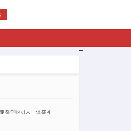
索
—>
可能都作聪明人，但都可