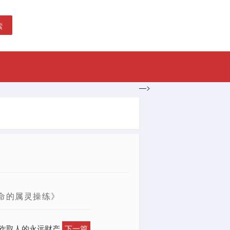
索
—>
告
命的属灵操练》
来诈取人的永远财产
下一篇