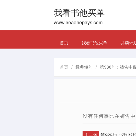
我看书他买单
www.ireadhepays.com
首页
我看书他买单
共读计
首页
/
经典短句
/
第930句：祷告中
没有任何事比在祷告中
上一篇
第929句：活出