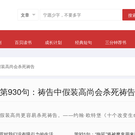
搜
划
百贝读书
成长计划
经典短句
三分钟荐书
假装高尚会杀死祷告
第930句：祷告中假装高尚会杀死祷
假装高尚更容易杀死祷告。——约翰·欧特堡《十个改变生
让罪对我们没有吸引力的生活
第931句：“拖延”将被魔鬼用