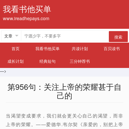
我看书他买单
www.ireadhepays.com
搜索
首页
我看书他买单
共读计划
百贝读书
成长计划
经典短句
三分钟荐书
—>
第956句：关注上帝的荣耀甚于自
己的
当渴望变成要求，我们就会更关心自己的渴望，而非
上帝的荣耀。——爱德华.韦尔契《亲爱的，别把上帝