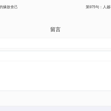
督的缘故舍己
第975句：人
留言