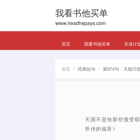
我看书他买单
www.ireadhepays.com
首页
我看书他买单
共读计
首页
/
经典短句
/
第974句：天国只
天国不是给那些接受耶
所传的福音》