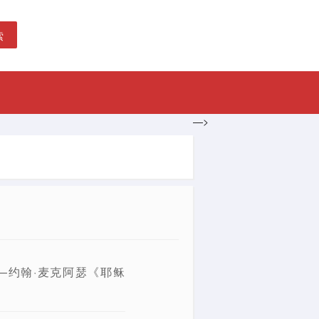
索
—>
人
—约翰·麦克阿瑟《耶稣