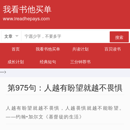
我看书他买单
www.ireadhepays.com
搜索
首页
我看书他买单
共读计划
百贝读书
成长计划
经典短句
三分钟荐书
—>
第975句：人越有盼望就越不畏惧
人越有盼望就越不畏惧，人越畏惧就越不能盼望。
——约翰•加尔文《基督徒的生活》