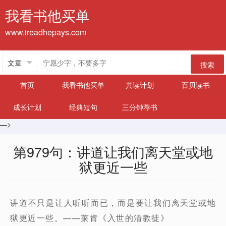
我看书他买单
www.ireadhepays.com
搜索
首页
我看书他买单
共读计划
百贝读书
成长计划
经典短句
三分钟荐书
—>
第979句：讲道让我们离天堂或地
狱更近一些
讲道不只是让人听听而已，而是要让我们离天堂或地
狱更近一些。——莱肯《入世的清教徒》