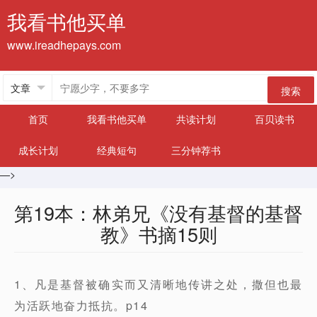
我看书他买单
www.ireadhepays.com
搜索
首页
我看书他买单
共读计划
百贝读书
成长计划
经典短句
三分钟荐书
—>
第19本：林弟兄《没有基督的基督
教》书摘15则
1、凡是基督被确实而又清晰地传讲之处，撒但也最
为活跃地奋力抵抗。p14