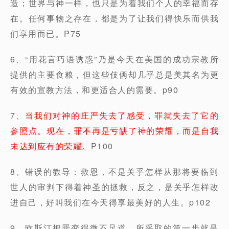
造；世界与神一样，也只是为着我们个人的幸福而存
在。任何事物之存在，都是为了让我们得快乐而供我
们享用而已。P75
6、“用花言巧语诱惑”乃是今天在美国的成功宗教所
提供的主要食粮，但这些伎俩却几乎总是美其名为更
有效的宣教方法，和更适合人的需要。p90
7、
当我们对神的庄严失去了感受，罪就失去了它的
参照点。现在，罪不再是亏缺了神的荣耀，而是自我
未达到应有的荣耀。
P100
8、错误的教导：救恩，不是关乎怎样从那将要临到
世人的审判下得着神圣的拯救，反之，是关乎怎样改
进自己，好叫我们在今天得享最美好的人生。p102
9、欧斯汀把罪变得微不足道，所采取的第一步就是