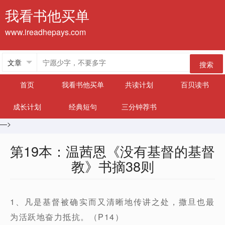
我看书他买单
www.ireadhepays.com
搜索
首页
我看书他买单
共读计划
百贝读书
成长计划
经典短句
三分钟荐书
—>
第19本：温茜恩《没有基督的基督
教》书摘38则
1、凡是基督被确实而又清晰地传讲之处，撒旦也最
为活跃地奋力抵抗。（P14）