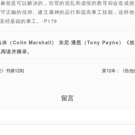
现麻烦是可以解决的，但罪的混乱和虚假的教导却会造成很
持守正确的信仰、建立属神的品行和提高事工技能，这样他
经基础的事工。-P179
（Colin Marshall） 东尼·潘恩（Tony Payne
兄阅读并摘录。
架》书摘12则
第12本：《给他
留言