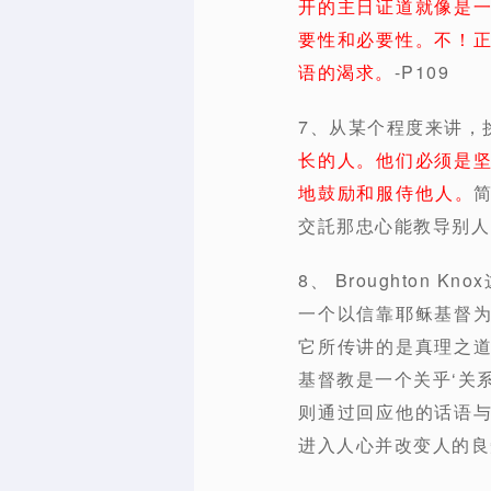
开的主日证道就像是
要性和必要性。不！
语的渴求。
-P109
7、从某个程度来讲，
长的人。他们必须是
地鼓励和服侍他人。
交託那忠心能教导别人的
8、 Broughto
一个以信靠耶稣基督
它所传讲的是真理之
基督教是一个关乎‘关
则通过回应他的话语
进入人心并改变人的良