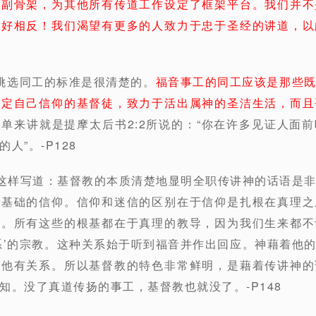
一副骨架，为其他所有传道工作设定了框架平台。我们并不
正好相反！我们渴望有更多的人致力于忠于圣经的讲道，以
挑选同工的标准是很清楚的。
福音事工的同工应该是那些
坚定自己信仰的基督徒，致力于活出属神的圣洁生活，而且
简单来讲就是提摩太后书2:2所说的：“你在许多见证人面
人”。-P128
n Knox这样写道：基督教的本质清楚地显明全职传讲神的话语
为基础的信仰。信仰和迷信的区别在于信仰是扎根在真理之
道。所有这些的根基都在于真理的教导，因为我们生来都不
系’的宗教。这种关系始于听到福音并作出回应。神藉着他
与他有关系。所以基督教的特色非常鲜明，是藉着传讲神的
知。没了真道传扬的事工，基督教也就没了。-P148