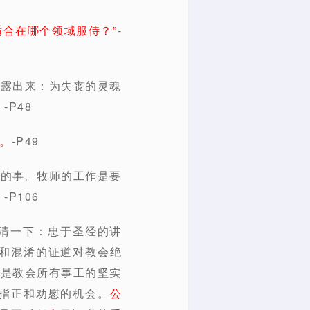
适合在哪个领域服侍？”
-
显露出来：为失丧的灵魂
P48
。
-P49
有的事。牧师的工作是要
P106
清一下：忠于圣经的讲
和混淆的证道对教会绝
道是教会所有事工的坚实
指正和劝慰的机会。
公