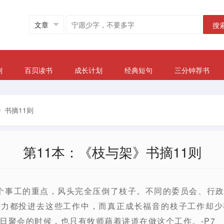
搜
划
百贝读书
成长计划
经典短句
三分钟荐书
》书摘11则
第11本：《枝与架》书摘11则
个事工的重点，风头完全压倒了枝子。不同的委员会、行
人力都投进去这些工作中，而真正成长福音的枝子工作却少
日聚会的时候，也只有牧师藉着讲道在做这个工作。-P7