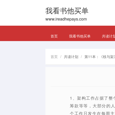
我看书他买单
www.ireadhepays.com
首页
我看书他买单
共读计
首页
/
共读计划
/
第11本：《枝与架
1、架构工作占据了整
筹款等等，大部分的
个工作只发生在每周主