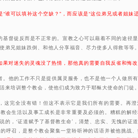
是“谁可以填补这个空缺？”，而应该是“这位弟兄或者姐妹
的基督徒反而是不正常的。宣教之心可以藉着不同的途径
使弟兄姐妹跌倒、和他人分享福音、尽力使多人得救等等。-
如果对迷失的灵魂没了热情，那他真的需要自我反省和悔改
者。他的工作不只是提供属灵服务，也不是他一个人做所
活来培训整个教会，使他们成为致力于耶稣大使命的门徒。-
的，这完全没有错！但这不表示它是我们所有的需要。再澄
对教会生活以及事工成长是非常重要及必须的。糟糕的解经
说的，‘证道赋予了基督教生命’，清楚、忠实、无愧的证
开的呼召，是整个教会聚集一堂聆听神的话语并被他挑战、