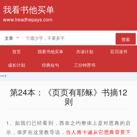
我看书他买单
www.ireadhepays.com
搜索
首页
我看书他买单
共读计划
百贝读书
成长计划
经典短句
三分钟荐书
—>
第24本：《页页有耶稣》书摘12
则
1、如我们已经看到，西奈之约整体上是对恩典的启
示，保罗在这里教导说，
当人将十诫从它恩典背景下