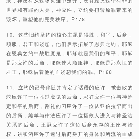
来，神没有从这场灾难中走开，没有毁灭这个有罪的
世界和有罪的人类，神应许，立约要扭转原罪带来的
毁坏，重塑他的完美秩序。P178
10、这些旧约圣约的核心主题是得胜，和平，后裔，
顺服，君王和饶恕，他们启示拓展了恩典之约，耶稣
在恩典之约中战胜魔鬼，耶稣就是我们的和平，耶稣
是那应许的后裔，耶稣使人顺服神，耶稣是那永恒的
君王，耶稣借着他的血饶恕我们的罪。P188
11、立约的记号伴随并肯定了话语的应许，被击败的
蛇应许了一位胜过魔鬼的后裔，彩虹应许一位与神筹
定和平的后裔，割礼的刀应许了一位从亚伯拉罕而出
的后裔，羔羊与律法应许了一位拯救人进入与神圣洁
关系的后裔，王冠应许了这位后裔永存的王座与治
权，饼和酒应许了透过后裔掰开的身体和所流的血成