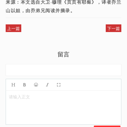
来源：本文选自大卫·穆理《页页有耶稣》，译者乔兰
山以妲，由乔弟兄阅读并摘录。
上一篇
下一篇
留言
请输入正文