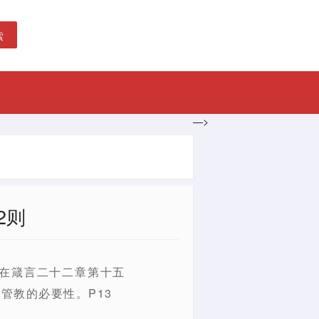
索
—>
2则
主在箴言二十二章第十五
管教的必要性。P13