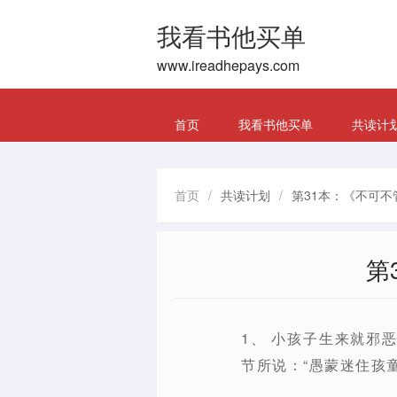
我看书他买单
www.ireadhepays.com
首页
我看书他买单
共读计
首页
/
共读计划
/
第31本：《不可不
第
1、 小孩子生来就邪
节所说：“愚蒙迷住孩