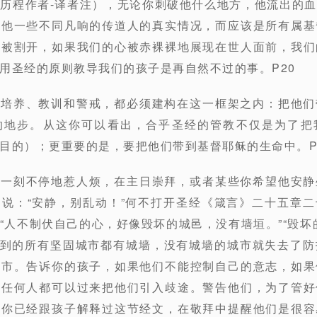
历程作者-译者注），无论你刺破他什么地方，他流出的
其他一些不同凡响的传道人的真实情况，而应该是所有属基
方被割开，如果我们的心被赤裸裸地展现在世人面前，我们
用圣经的原则教导我们的孩子是再自然不过的事。P20
，培养、教训和警戒，都必须建构在这一框架之内：把他
的地步。从这你可以看出，合乎圣经的管教不仅是为了把
目的）；更重要的是，要把他们带到基督耶稣的生命中。P
是一刻不停地惹人烦，在主日崇拜，或者某些你希望他安
说：“安静，别乱动！”何不打开圣经《箴言》二十五章
“人不制伏自己的心，好像毁坏的城邑，没有墙垣。”“毁坏
ᨀ到的所有坚固城市都有城墙，没有城墙的城市就失去了防
城市。告诉你的孩子，如果他们不能控制自己的意志，如果
，任何人都可以过来把他们引入歧途。警告他们，为了管好
果你已经跟孩子解释过这节经文，在敬拜中提醒他们是很容