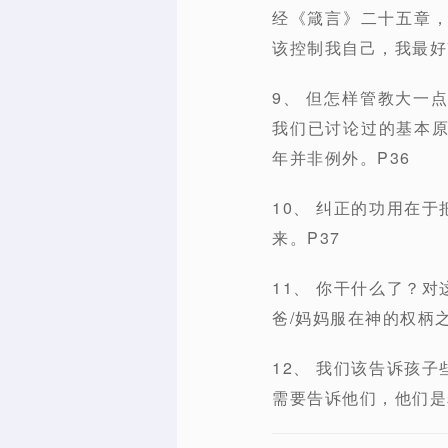
经《箴言》二十五章，
该控制我自己，我最好改
9、 但怎样管教大一
我们已讨论过的基本
年并非例外。P36
10、 纠正的功用在
来。P37
11、 你干什么了？
爸/妈妈服在神的权柄
12、 我们该告诉孩
需要告诉他们，他们是