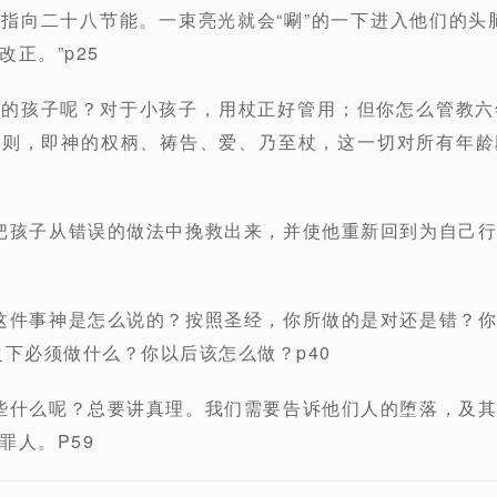
指向二十八节能。一束亮光就会“唰”的一下进入他们的头
正。”p25
点的孩子呢？对于小孩子，用杖正好管用；但你怎么管教
原则，即神的权柄、祷告、爱、乃至杖，这一切对所有年龄
于把孩子从错误的做法中挽救出来，并使他重新回到为自己
对这件事神是怎么说的？按照圣经，你所做的是对还是错？
之下必须做什么？你以后该怎么做？p40
子些什么呢？总要讲真理。我们需要告诉他们人的堕落，及
罪人。P59