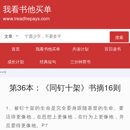
我看书他买单
www.ireadhepays.com
搜索
首页
我看书他买单
共读计划
百贝读书
成长计划
经典短句
三分钟荐书
—>
第36本：《同钉十架》书摘16则
1、被钉十架的生命是完全委身跟随基督的生命。要
活得更像祂，在思想上更像祂，在行为上更像祂，并
且爱得更像祂。P7