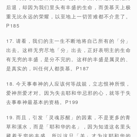
后退，却因为我们里头有丰盛的生命，而羡慕天上极
重无比永远的荣耀，以至地上一切苦难都不介意了。
P185
17. 请看，我们的主一生不断地将自己所有的「分」
出去。这样无穷尽地「分」出去，正好表明主的生命
有无穷的丰盛，是分不完的。这样的丰盛是属灵的、
是真实的，叫任何人都羡慕。P187
18. 今天事奉神的人应该何等战兢，立志恨神所恨，
爱神所爱才对。因为失去耶和华忌邪的心，就等于失
去事奉神最基本的资格。P199
19. 而且，引发「灵魂苏醒」的因素，不是更多的青
草和溪水，而是「耶和华的名」，因为知道这名里头
藏着无穷的丰盛，所以这只「羊」才为这耶和华的