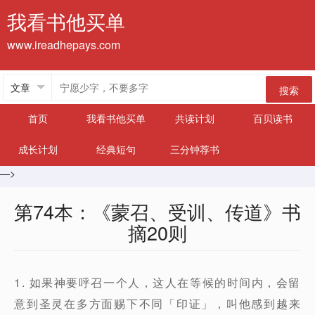
我看书他买单
www.ireadhepays.com
搜索
首页
我看书他买单
共读计划
百贝读书
成长计划
经典短句
三分钟荐书
—>
第74本：《蒙召、受训、传道》书
摘20则
1. 如果神要呼召一个人，这人在等候的时间内，会留
意到圣灵在多方面赐下不同「印证」，叫他感到越来