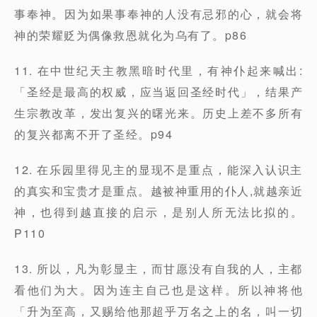
事奉神。因为如果事奉神的人没有忌邪的心，就会将
神的荣耀贬为偶像救恩就化为乌有了。p86
11. 在中世纪天主教黑暗时代里，有神仆起来喊出:
「圣经是最高的权威，应当返回圣经时代」，结果产
生宗教改革，发出复兴的曙光来。历史上差不多所有
的复兴都离不开了圣经。p94
12. 在乐园里得见主的显现不是重点，能深入认识主
的真实和宝贵才是重点。越被神重用的仆人,就越亲近
神，也得到越直接的启示，是别人所无法比拟的。
P110
13. 所以，凡为彰显主，而甘愿没有自我的人，主都
看他们为大。因为连主自己也是这样。所以神将他
「升为至高，又赐给他那超乎万名之上的名，叫一切