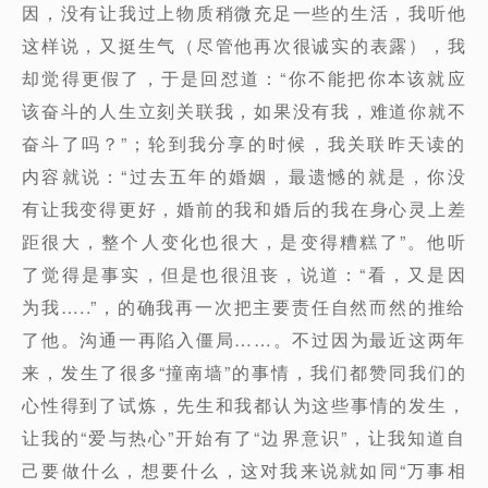
因，没有让我过上物质稍微充足一些的生活，我听他
这样说，又挺生气（尽管他再次很诚实的表露），我
却觉得更假了，于是回怼道：“你不能把你本该就应
该奋斗的人生立刻关联我，如果没有我，难道你就不
奋斗了吗？”；轮到我分享的时候，我关联昨天读的
内容就说：“过去五年的婚姻，最遗憾的就是，你没
有让我变得更好，婚前的我和婚后的我在身心灵上差
距很大，整个人变化也很大，是变得糟糕了”。他听
了觉得是事实，但是也很沮丧，说道：“看，又是因
为我…..”，的确我再一次把主要责任自然而然的推给
了他。沟通一再陷入僵局……。不过因为最近这两年
来，发生了很多“撞南墙”的事情，我们都赞同我们的
心性得到了试炼，先生和我都认为这些事情的发生，
让我的“爱与热心”开始有了“边界意识”，让我知道自
己要做什么，想要什么，这对我来说就如同“万事相