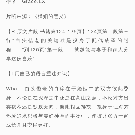
作者：Grace.LX
片断来源：《婚姻的意义》
【R 原文片段 书籍第124-125页】124页第二段第三
行“白头偕老的关键就是投身于配偶成圣的过
程……”到125页“第一段……就越能与妻子和家人分
享这份喜乐”。
【I 用自己的语言重述知识】
What—白头偕老的真谛在于婚姻中的双方彼此委
身，不论是在泥泞之中还是在高山之巅，不论对方出
类拔萃还是默默无闻，彼此相互搀扶，投身于让对方
热爱追求积极与美好神圣的事物中，使彼此双方一起
成长并且变得更好。