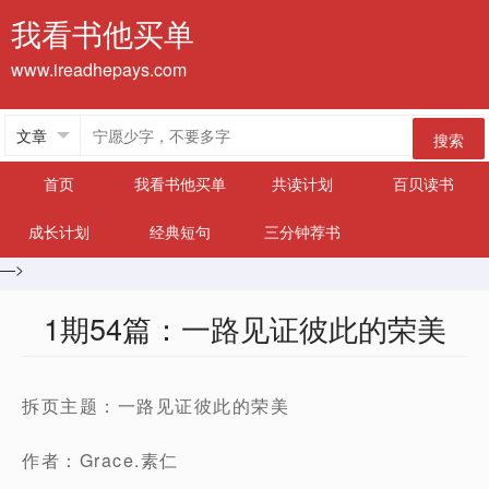
我看书他买单
www.ireadhepays.com
搜索
首页
我看书他买单
共读计划
百贝读书
成长计划
经典短句
三分钟荐书
—>
1期54篇：一路见证彼此的荣美
拆页主题：一路见证彼此的荣美
作者：Grace.素仁