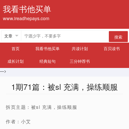
我看书他买单
www.ireadhepays.com
搜索
首页
我看书他买单
共读计划
百贝读书
成长计划
经典短句
三分钟荐书
—>
1期71篇：被sl 充满，操练顺服
拆页主题：被sl 充满，操练顺服
作者：小艾