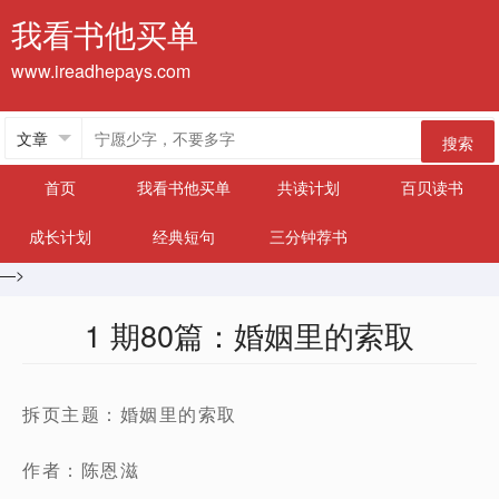
我看书他买单
www.ireadhepays.com
搜索
首页
我看书他买单
共读计划
百贝读书
成长计划
经典短句
三分钟荐书
—>
1 期80篇：婚姻里的索取
拆页主题：婚姻里的索取
作者：陈恩滋