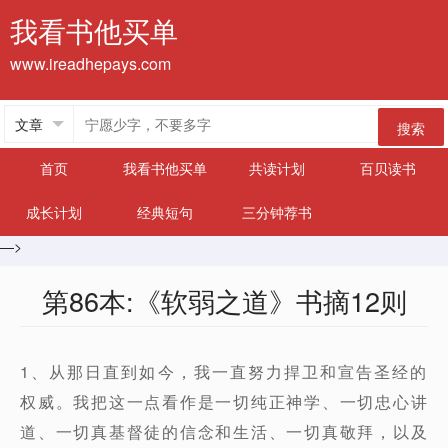
我看书他买单
www.ireadhepays.com
搜索
首页
我看书他买单
共读计划
百贝读书
成长计划
经典短句
三分钟荐书
—>
第86本:《软弱之道》书摘12则
1、从那日直到如今，我一直努力捍卫和宣告圣经的
权威。我把这一点看作是一切纯正神学、一切忠心讲
道、一切真基督徒的信念和生活、一切真敬拜，以及