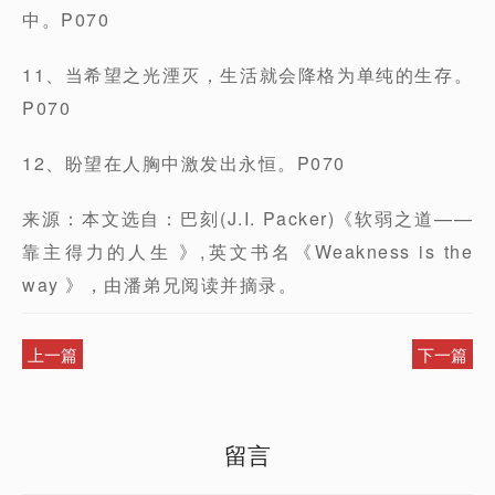
中。P070
11、当希望之光湮灭，生活就会降格为单纯的生存。
P070
12、盼望在人胸中激发出永恒。P070
来源：本文选自：巴刻(J.I. Packer)《软弱之道——
靠主得力的人生 》,英文书名《Weakness is the
way 》，由潘弟兄阅读并摘录。
上一篇
下一篇
留言