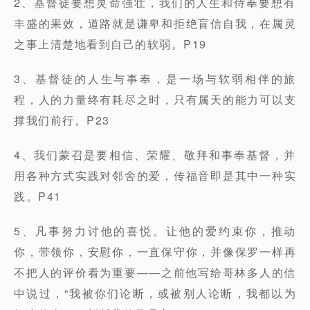
2、基督徒要想灵命强壮，我们的人生和侍奉要想有
丰盛的果效，道路就是谦卑和拒绝盲信自我，在属灵
之事上清楚地看到自己的软弱。P19
3、基督徒的人生与事奉，是一场与软弱相伴的旅
程，人的力量终有耗尽之时，只有属天的能力可以支
撑我们前行。P23
4、我们蒙召是要相信、荣耀、敬拜和事奉基督，并
用各种方式实践对邻舍的爱，传福音即是其中一种实
践。P41
5、凡事努力讨他的喜悦。让他的爱约束你，推动
你，带领你，安慰你，一直保守你，并像保罗一样再
不把人的评价看为重要——之前他写给哥林多人的信
中说过，“我被你们论断，或被别人论断，我都以为