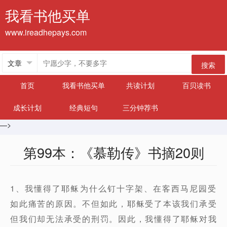
我看书他买单
www.ireadhepays.com
搜索
首页
我看书他买单
共读计划
百贝读书
成长计划
经典短句
三分钟荐书
—>
第99本：《慕勒传》书摘20则
1、我懂得了耶稣为什么钉十字架、在客西马尼园受
如此痛苦的原因。不但如此，耶稣受了本该我们承受
但我们却无法承受的刑罚。因此，我懂得了耶稣对我