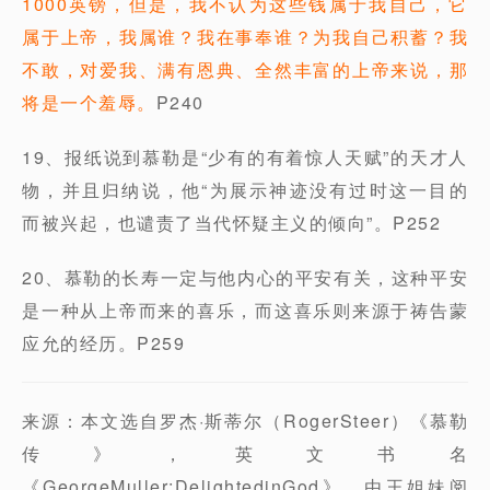
1000英镑，但是，我不认为这些钱属于我自己，它
属于上帝，我属谁？我在事奉谁？为我自己积蓄？我
不敢，对爱我、满有恩典、全然丰富的上帝来说，那
将是一个羞辱。
P240
19、报纸说到慕勒是“少有的有着惊人天赋”的天才人
物，并且归纳说，他“为展示神迹没有过时这一目的
而被兴起，也谴责了当代怀疑主义的倾向”。P252
20、慕勒的长寿一定与他内心的平安有关，这种平安
是一种从上帝而来的喜乐，而这喜乐则来源于祷告蒙
应允的经历。P259
来源：本文选自罗杰·斯蒂尔（RogerSteer）《慕勒
传》，英文书名
《GeorgeMuller:DelightedinGod》，由王姐妹阅