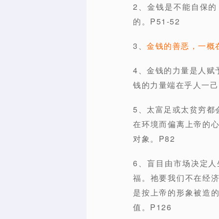
2、金钱是不能自保
的。P51-52
3、
金钱的善恶，一概
4、金钱的力量是人赋
钱的力量端在乎人一己的
5、太富足或太贫穷都
在环境而偏离上帝的
对象。P82
6、盲目由市场决定
福。祂要我们不在经
是按上帝的形象被造
值。P126