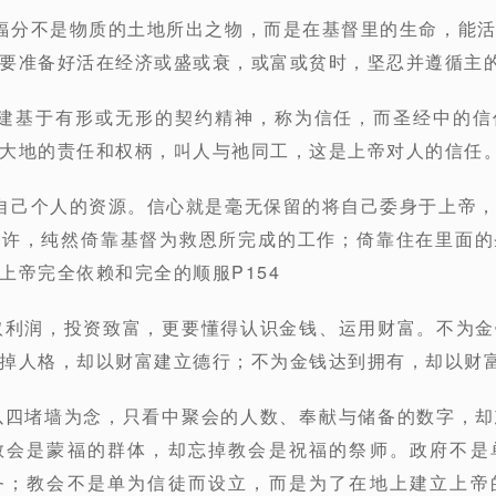
福分不是物质的土地所出之物，而是在基督里的生命，能
要准备好活在经济或盛或衰，或富或贫时，坚忍并遵循主的
动建基于有形或无形的契约精神，称为信任，而圣经中的信
大地的责任和权柄，叫人与祂同工，这是上帝对人的信任。P
自己个人的资源。信心就是毫无保留的将自己委身于上帝
应许，纯然倚靠基督为救恩所完成的工作；倚靠住在里面的
上帝完全依赖和完全的顺服P154
取利润，投资致富，更要懂得认识金钱、运用财富。不为
掉人格，却以财富建立德行；不为金钱达到拥有，却以财富
以四堵墙为念，只看中聚会的人数、奉献与储备的数字，
教会是蒙福的群体，却忘掉教会是祝福的祭师。政府不是
务；教会不是单为信徒而设立，而是为了在地上建立上帝