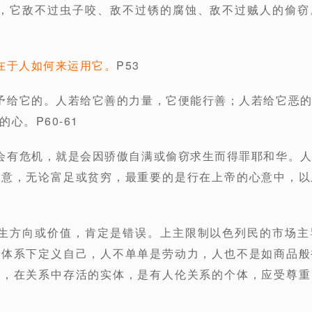
的，它敌不过虫子咬、敌不过锈的腐蚀、敌不过贼人的偷窃
在于人如何来运用它。
P53
予给它的。人若给它善的力量，它便能行善；人若给它恶
心。P60-61
会有危机，就是会因骄傲自满或偷窃求生而得罪耶和华。
心意，无论富足或贫穷，最重要的是行在上帝的心意中，以
人生方向或价值，肯定是错误。上主限制以色列民的市场主
济体系下定义自己，人不单单是劳动力，人也不是如商品般
的，在关系中存活的实体，是有人伦关系的个体，应受尊重