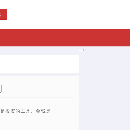
索
—>
则
钱是投资的工具、金钱是