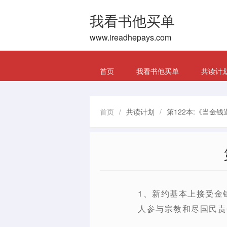
我看书他买单
www.ireadhepays.com
首页
我看书他买单
共读计
首页
/
共读计划
/
第122本:《当金
1、新约基本上接受金
人参与宗教和尽国民责