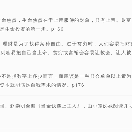
生命焦点，生命焦点在于上帝服侍的对象，只有上帝。财
是生命投资的第一步。p166
足，理财是为了获得某种自由。过于贫穷时，人们容易把财
们则容易把自己当上帝。贫穷或富裕会容易让教会、让人被
并不是指数字上多少而言，而应该是一种只会单单以上帝
资本就能满足自我需求的情况。p176
强、赵崇明合编《当金钱遇上主人》，由小霜姊妹阅读并