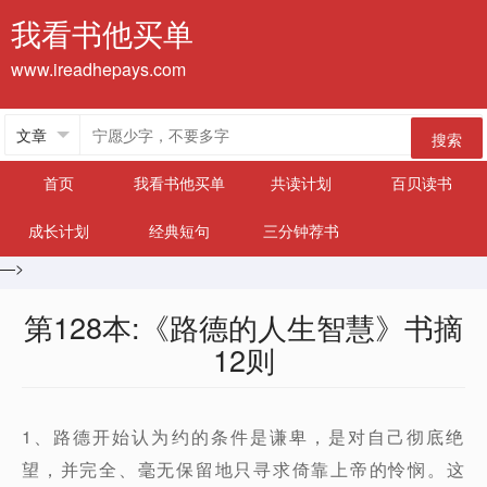
我看书他买单
www.ireadhepays.com
搜索
首页
我看书他买单
共读计划
百贝读书
成长计划
经典短句
三分钟荐书
—>
第128本:《路德的人生智慧》书摘
12则
1、路德开始认为约的条件是谦卑，是对自己彻底绝
望，并完全、毫无保留地只寻求倚靠上帝的怜悯。这