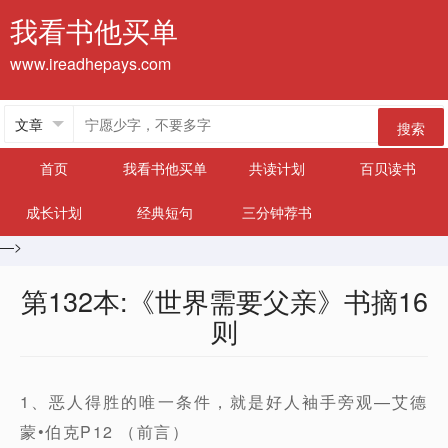
我看书他买单
www.ireadhepays.com
搜索
首页
我看书他买单
共读计划
百贝读书
成长计划
经典短句
三分钟荐书
—>
第132本:《世界需要父亲》书摘16
则
1、恶人得胜的唯一条件，就是好人袖手旁观—艾德
蒙•伯克P12 （前言）