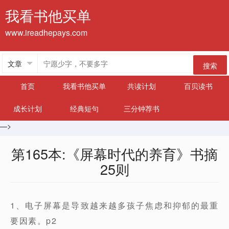
我看书他买单
www.ireadhepays.com
搜索
首页
我看书他买单
共读计划
百贝读书
成长计划
经典短句
三分钟荐书
—>
第165本:《屏幕时代的养育》书摘
25则
1、电子屏幕是导致越来越多孩子焦虑和抑郁的最重
要因素。p2