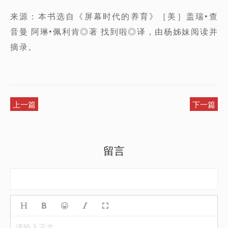
来源：本书选自《屏幕时代的养育》［美］盖瑞•查
音曼 阿琳•佩利肯◎著 找到啦◎译，由杨姊妹阅读并
摘录。
上一篇
下一篇
留言
请输入正文