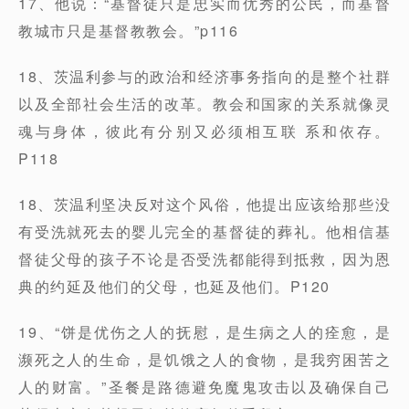
17、他说：“基督徒只是忠实而优秀的公民，而基督
教城市只是基督教教会。”p116
18、茨温利参与的政治和经济事务指向的是整个社群
以及全部社会生活的改革。教会和国家的关系就像灵
魂与身体，彼此有分别又必须相互联 系和依存。
P118
18、茨温利坚决反对这个风俗，他提出应该给那些没
有受洗就死去的婴儿完全的基督徒的葬礼。他相信基
督徒父母的孩子不论是否受洗都能得到抵救，因为恩
典的约延及他们的父母，也延及他们。P120
19、“饼是优伤之人的抚慰，是生病之人的痊愈，是
濒死之人的生命，是饥饿之人的食物，是我穷困苦之
人的财富。”圣餐是路德避免魔鬼攻击以及确保自己