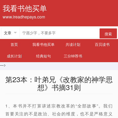
我看书他买单
www.ireadhepays.com
搜索
首页
我看书他买单
共读计划
百贝读书
成长计划
经典短句
三分钟荐书
—>
第23本：叶弟兄《改教家的神学思
想》书摘31则
1、本书并不打算讲述宗教改革的“全部故事”。我们
首要关注的不是政治、社会的维度，也不是严格意义