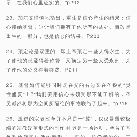
示，在我们心里证实的。”p202
23、加尔文谨慎地指出，重生是信心产生的结果：信
心接纳基督，这让我们拥有了他所有的益处。悔改是
重生的一部分，也是信心的结果。P203
24、预定论是双重的：即上帝预定一些人得永生，为
了使他的慈爱得着称赞；又预定另一些人受永刑，为
了使他的公义得着称费。P211
25、基督如何能够同时既在父的右边又在圣餐的“灵
性盛宴”上?“我们要用信心来领受那不能了解的，圣
灵诚然将那为空间所隔绝的事物联络了起来。”p216
26、激进的宗教改革并不只是一“翼”，仅仅暴露较极
端的宗教改革形式的副作用;这是一场运动，孕育了基
督教信仰和生活的新形式。正如一位学者说的，它