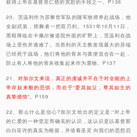
获得上帝在基督里仁慈的宽恕的手段之一。P136
20、茨温利作为苏黎世军队的随军牧师奔赴战场，他
全副武装，挥舞者一把双刃剑。1531年10月11日，
黑暗降临在卡佩尔修道院外面的旷野上，茨温利在战
场上受伤并過难了。当胜利的天主教发现最大的异端
已经死于战场，他们将他的骨灰与粪便混合在一起，
防止有人将他的骨灰收集起来作为選物。P137
21、
对加尔文来说，真正的虔诚并不在于对全能的上
帝存奴来般的恐惧，而在于“爱其如父，尊其如主的
真挚感情”。
P159
22、那么什么是信心?加尔文给出的定义是:“对上帝
的仁爱的一种坚定而确实的认识，这认识是以基督那
白白应许的真实为根据，并借着圣灵 向我们的思想启