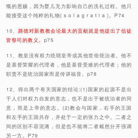
慨的恩赐，因为婴儿无力影响自己的洗礼过程。他只
能接受这个纯粹的礼物( s o l a g r a t i a )。P74
10、
路德对新教教会论最大的贡献就是他提出了信徒
皆祭司的教义。
p75
11、教皇没有权力统辖皇帝或其他世俗统治者。他不
是基督荣耀的代理者，他是基督受难的代理者；他的
职责不是统治国家而是传讲福音。p78
12、得出两个有关国家的结论:(1)国家的起源不是出
于人们对权力自发的意志，也不是出于被统治者的同
意，而是上帝的意志。(2)教会与国家，右手的王国
和左手的王国共存，并处于一定的张力之中。二者之
间的区别不容泥淆，但是也不能将二者截然分开强调
另一方。P79