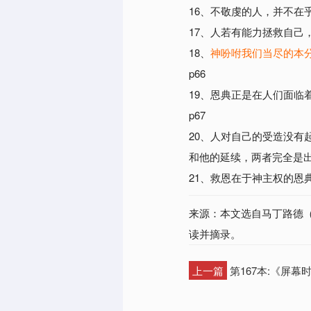
16、不敬虔的人，并不在
17、人若有能力拯救自己
18、
神吩咐我们当尽的本
p66
19、恩典正是在人们面
p67
20、人对自己的受造没
和他的延续，两者完全是出
21、救恩在于神主权的恩
来源：本文选自马丁路德（Mar
读并摘录。
上一篇
第167本:《屏幕