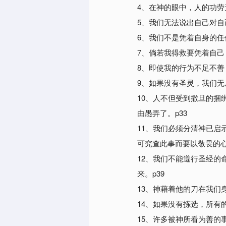
4、在神的眼中，人的功劳
5、我们无法说出自己对自
6、我们不是凭着自身的任
7、倘若我得救要凭着自己
8、即使我的行为不足不善
9、如果没有圣灵，我们无
10、人不但受到撒旦的
由愚弄了。p33
11、我们必须分清神已
可究查此事而要以敬畏的心
12、我们不能遵行圣经
来。p39
13、神藉着他的刀在我们身
14、如果没有拣选，所有
15、许多被神所看为善的