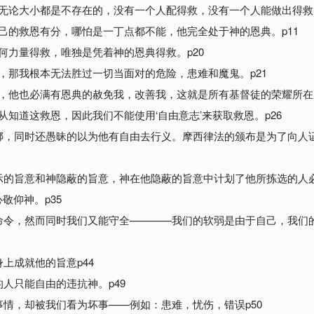
无论大小都是不存在的，没有一个人配得救，没有一个人能做出得救的
己的救恩有分，哪怕是一丁点都不能，他完全处于神的恩典。p11
何力量得救，唯独是凭着神的恩典得救。p20
，那我根本无法胜过一切当面对的危险，患难和魔鬼。p21
，他也必满有恩典的赦免我，改善我，这就是所有基督徒的荣耀所在。
从知道这救恩，因此我们不能使用‘自由意志’来获取救恩。p26
捆绑，同时还愚昧的以为他有自由去行义。摩西律法的颁布是为了向人
启示的旨意和神隐蔽的旨意，神在他隐蔽的旨意中计划了他所拣选的人
敬仰神。p35
的命令，然而同时我们又能守全————我们的软弱是由于自己，我们
上成就他的旨意p44
的人只能自由的违抗神。p49
事情，却被我们看为坏事——例如：患难，忧伤，错误p50