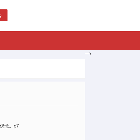
索
—>
观念。p7