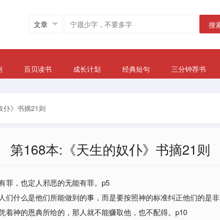
搜
划
百贝读书
成长计划
经典短句
三分钟荐书
奴仆》书摘21则
第168本:《天生的奴仆》书摘21则
有罪，也定人邪恶的无能有罪。p5
人们什么是他们所能做到的事，而是要按照神的标准纠正他们的是非
凭着神的恩典所给的，那人就不能赚取他，也不配得。p10