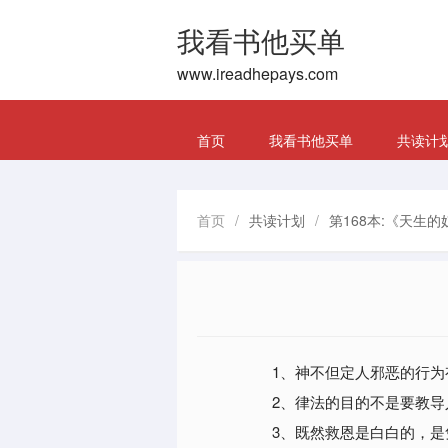
我看书他买单
www.ireadhepays.com
首页
我看书他买单
共读计
首页
/
共读计划
/
第168本:《天生的
1、神不但定人邪恶的行为
2、律法的目的不是要教导
3、既然救恩是白白的，是