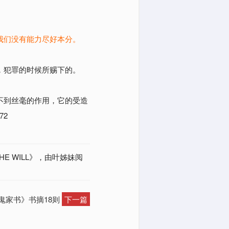
我们没有能力尽好本分。
，犯罪的时候所赐下的。
不到丝毫的作用，它的受造
72
THE WILL》，由叶姊妹阅
魔鬼家书》书摘18则
下一篇