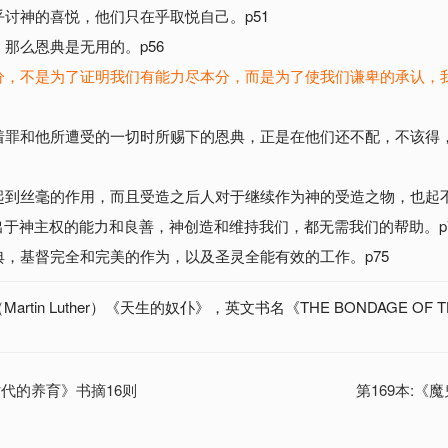
乎讨神的喜悦，他们只在乎取悦自己。p51
，那么恩典是无用的。p56
分，不是为了证明我们有能力尽本分，而是为了使我们谦卑的承认，
临着罪和他所遭受的一切时所赐下的恩典，正是在他们还不配，不该得
有起到丝毫的作用，而且受造之后人对于继续作为神的受造之物，也起
于神主权的能力和良善，神创造和维持我们，都无需我们的帮助。p
典，基督完全和完美的作为，以及圣灵全能有效的工作。p75
tin Luther）《天生的奴仆》，英文书名《THE BONDAGE OF 
时代的养育》书摘16则
第169本:《