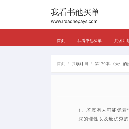
我看书他买单
www.ireadhepays.com
首页
我看书他买单
共读计
首页
/
共读计划
/
第170本:《天生的
1、若真有人可能凭着
深的理性以及最优秀的