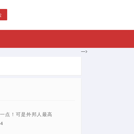
索
—>
这一点！可是外邦人最高
4