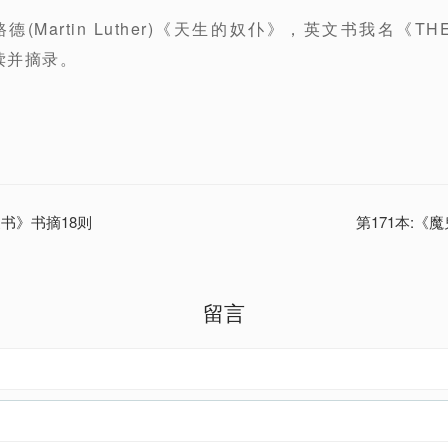
Martin Luther)《天生的奴仆》，英文书我名《THE B
读并摘录。
家书》书摘18则
第171本:《
留言