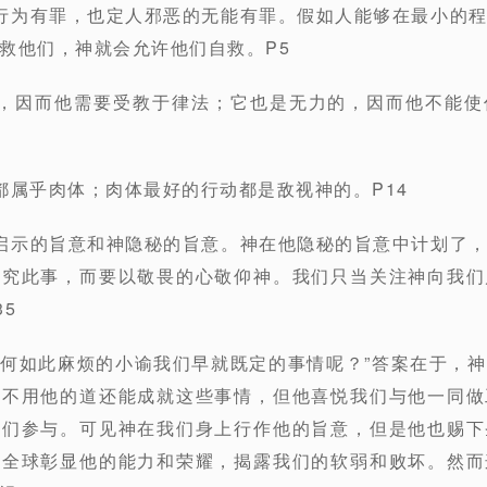
行为有罪，也定人邪恶的无能有罪。假如人能够在最小的
救他们，神就会允许他们自救。P5
的，因而他需要受教于律法；它也是无力的，因而他不能使
都属乎肉体；肉体最好的行动都是敌视神的。P14
启示的旨意和神隐秘的旨意。神在他隐秘的旨意中计划了
察究此事，而要以敬畏的心敬仰神。我们只当关注神向我们
5
为何如此麻烦的小谕我们早就既定的事情呢？”答案在于，
以不用他的道还能成就这些事情，但他喜悦我们与他一同做
我们参与。可见神在我们身上行作他的旨意，但是他也赐下
在全球彰显他的能力和荣耀，揭露我们的软弱和败坏。然而