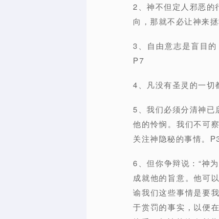
2、神不但定人邪恶的
向，那就不必让神来拯
3、自由意志是盲目
P7
4、凡没有圣灵的一切
5、我们必须分清神已
他的怜悯。我们不可
关注神隐秘的事情。P3
6、但你争辩说：“神
成就他的旨意。他可
谕我们这些事情是要
于赏罚的事实，以便