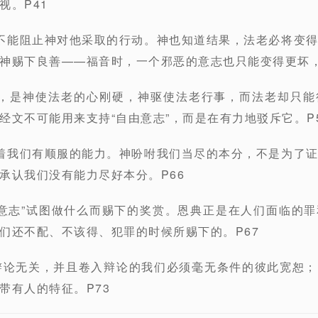
视。P41
不能阻止神对他采取的行动。神也知道结果，法老必将变
神赐下良善——福音时，一个邪恶的意志也只能变得更坏，
说，是神使法老的心刚硬，神驱使法老行事，而法老却只能
经文不可能用来支持“自由意志”，而是在有力地驳斥它。P
着我们有顺服的能力。神吩咐我们当尽的本分，不是为了
承认我们没有能力尽好本分。P66
由意志”试图做什么而赐下的奖赏。恩典正是在人们面临的
们还不配、不该得、犯罪的时候所赐下的。P67
辩论无关，并且卷入辩论的我们必须毫无条件的彼此宽恕
带有人的特征。P73