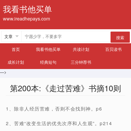
我看书他买单
www.ireadhepays.com
搜索
首页
我看书他买单
共读计划
百贝读书
成长计划
经典短句
三分钟荐书
—>
第200本:《走过苦难》书摘10则
1、除非人经历苦难，否则不会找到神。p6
2、苦难“改变生活的优先次序和人生观”。p214